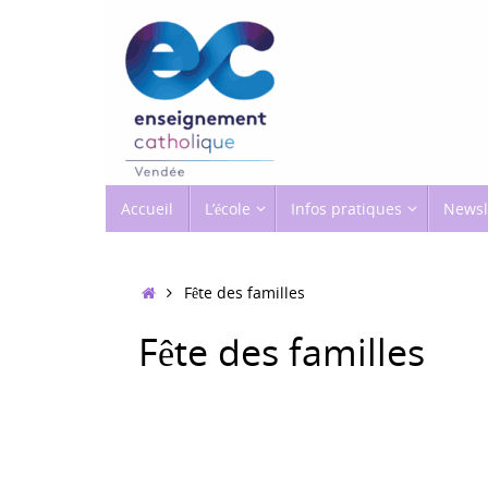
Passer
au
contenu
Passer
Accueil
L’école
Infos pratiques
Newsl
au
contenu
Accueil
Fête des familles
Fête des familles