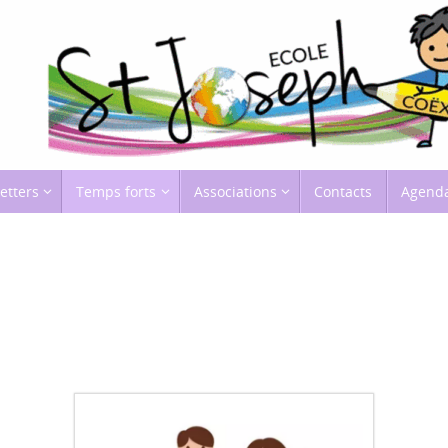
etters
Temps forts
Associations
Contacts
Agend