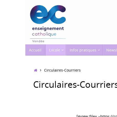
Passer
au
contenu
Passer
Accueil
L’école
Infos pratiques
Newsl
au
contenu
Accueil
Circulaires-Courriers
Circulaires-Courrier
[gview file= »https:/