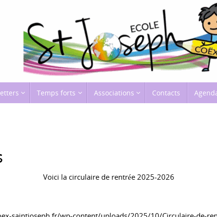
etters
Temps forts
Associations
Contacts
Agend
s
Voici la circulaire de rentrée 2025-2026
/coex-saintjoseph.fr/wp-content/uploads/2025/10/Circulaire-de-re