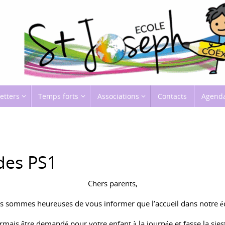
etters
Temps forts
Associations
Contacts
Agend
 des PS1
Chers parents,
s sommes heureuses de vous informer que l’accueil dans notre é
mais être demandé pour votre enfant à la journée et fasse la siest