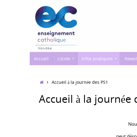
Passer
au
contenu
Passer
Accueil
L’école
Infos pratiques
Newsl
au
contenu
Accueil
Accueil à la journée des PS1
Accueil à la journée
Nou
peut désor