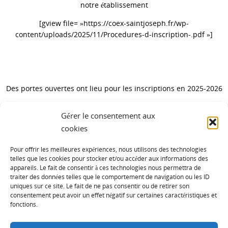
notre établissement
[gview file= »https://coex-saintjoseph.fr/wp-
content/uploads/2025/11/Procedures-d-inscription-.pdf »]
Des portes ouvertes ont lieu pour les inscriptions en 2025-2026
des enfants de TPS/PS (nés en 2022 ou 2023)
Gérer le consentement aux
le samedi 10 janvier 2026 à 10h30
cookies
Pour offrir les meilleures expériences, nous utilisons des technologies
telles que les cookies pour stocker et/ou accéder aux informations des
appareils. Le fait de consentir à ces technologies nous permettra de
traiter des données telles que le comportement de navigation ou les ID
uniques sur ce site. Le fait de ne pas consentir ou de retirer son
Catégories
consentement peut avoir un effet négatif sur certaines caractéristiques et
fonctions.
Catégories