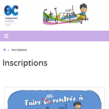
Passer
au
contenu
Accueil
Inscriptions
Inscriptions